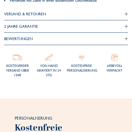
Versendet mit Liebe in einer kostenlosen Geschenkbox
VERSAND & RETOUREN
2 JAHRE GARANTIE
BEWERTUNGEN
KOSTENFREIER
VON HAND
KOSTENFREIE
LIEBEVOLL
VERSAND ÜBER
GRAVIERT IN 24
PERSONALISIERUNG
VERPACKT
150€
STD
PERSONALISERUNG
Kostenfreie