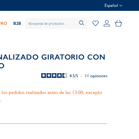
Español
Mi cesta
URO
B2B
NALIZADO GIRATORIO CON
O
4.5
/
5
-
11
opiniones
 los pedidos realizados antes de las 13:00, excepto
.