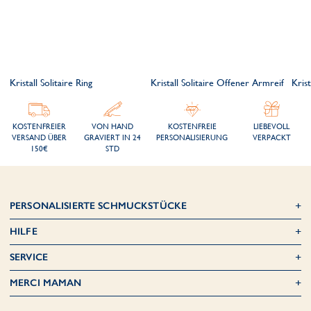
Kristall Solitaire Ring
Kristall Solitaire Offener Armreif
Krist
KOSTENFREIER
VON HAND
KOSTENFREIE
LIEBEVOLL
VERSAND ÜBER
GRAVIERT IN 24
PERSONALISIERUNG
VERPACKT
150€
STD
PERSONALISIERTE SCHMUCKSTÜCKE
HILFE
SERVICE
MERCI MAMAN