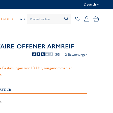
Deutsch
Mein Wa
HTGOLD
B2B
TAIRE OFFENER ARMREIF
3
/
5
-
2
Bewertungen
le Bestellungen vor 13 Uhr, ausgenommen an
n.
KSTÜCK
t