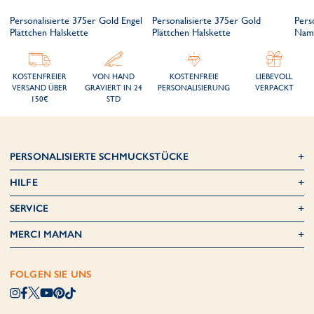
Personalisierte 375er Gold Engel
Personalisierte 375er Gold
Pers
Plättchen Halskette
Plättchen Halskette
Nam
KOSTENFREIER
VON HAND
KOSTENFREIE
LIEBEVOLL
VERSAND ÜBER
GRAVIERT IN 24
PERSONALISIERUNG
VERPACKT
150€
STD
PERSONALISIERTE SCHMUCKSTÜCKE
HILFE
SERVICE
MERCI MAMAN
FOLGEN SIE UNS