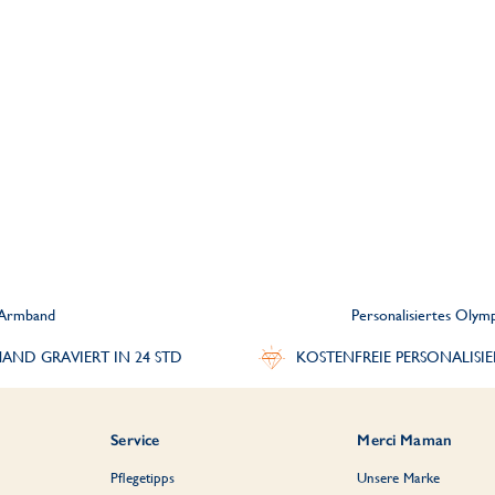
c Armband
Personalisiertes Oly
AND GRAVIERT IN 24 STD
KOSTENFREIE PERSONALISI
Service
Merci Maman
Pflegetipps
Unsere Marke