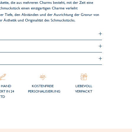
lskette, die aus mehreren Charms besteht, mit der Zeit eine
Schmuckstück einen einzigartigen Charme verleiht
er Tiefe, den Abständen und der Ausrichtung der Gravur von
der Ästhetik und Originalität des Schmuckstücks.
 HAND
KOSTENFREIE
LIEBEVOLL
ERT IN 24
PERSONALISIERUNG
VERPACKT
STD