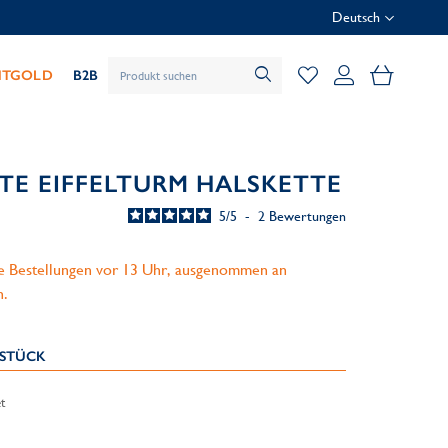
Deutsch
Mein Wa
HTGOLD
B2B
TE EIFFELTURM HALSKETTE
5
/
5
-
2
Bewertungen
le Bestellungen vor 13 Uhr, ausgenommen an
n.
KSTÜCK
t