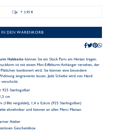
Ja
+
3,95 €
IN DEN WARENKORB
lturm Halskette
können Sie ein Stück Paris am Herzen tragen.
ckform ist mit einem Mini-Eiffelturm-Anhänger versehen, der
 Plättchen kombiniert wird. Sie können eine besondere
Widmung eingravieren lassen. Jede Scheibe wird von Hand
e verschickt.
925 Sterlingsilber
 1,5 cm
m (18kt vergoldet), 1,4 x 0,6cm (925 Sterlingsilber)
Kette abnehmbar und können an allen Merci Maman
riser Atelier
ostenlosen Geschenkbox