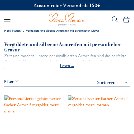
Kostenfreier Versand ab 150€
Me
Merci Maman
Vergoldete und silberne Armreifen mit persönlicher Gravur
Vergoldete und silberne Armreifen mit persönlicher
Gravur
Zart und modern, unsere personalisierten Armreifen sind das perfekte
Geschenk. Unsere Armreifen bieten eine große Gravurfläche für Ihre
Lesen ...
einzigartige, handgravierte Botschaft und können einzeln oder in
Kombination mit Ihren anderen Lieblingsdesigns getragen werden.
Filter