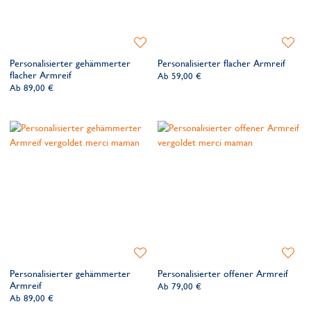
Zur
Zur
Wunschliste
Wunsch
Personalisierter gehämmerter
Personalisierter flacher Armreif
hinzufügen
hinzufü
flacher Armreif
Ab
59,00 €
Ab
89,00 €
Zur
Zur
Wunschliste
Wunsch
Personalisierter gehämmerter
Personalisierter offener Armreif
hinzufügen
hinzufü
Armreif
Ab
79,00 €
Ab
89,00 €