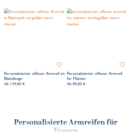
Zur
Zur
Wunschliste
Wunsch
Personalisierter offener Armreif im
Personalisierter offener Armreif
hinzufügen
hinzufü
Blattdesign
für Männer
Ab
129,00 €
Ab
89,00 €
Personalisierte Armreifen für
Frauen