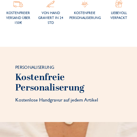
KOSTENFREIER
VON HAND
KOSTENFREIE
LIEBEVOLL
VERSAND ÜBER
GRAVIERT IN 24
PERSONALISIERUNG
VERPACKT
150€
STD
PERSONALISERUNG
Kostenfreie
Personaliserung
Kostenlose Handgravur auf jedem Artikel