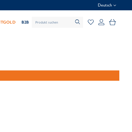
Deutsch
Mein Wa
HTGOLD
B2B