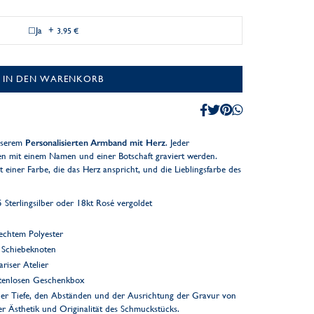
Ja
+
3,95 €
IN DEN WARENKORB
unserem
Personalisierten Armband mit Herz
. Jeder
n mit einem Namen und einer Botschaft graviert werden.
 einer Farbe, die das Herz anspricht, und die Lieblingsfarbe des
Sterlingsilber oder 18kt Rosé vergoldet
bechtem Polyester
r Schiebeknoten
riser Atelier
ostenlosen Geschenkbox
er Tiefe, den Abständen und der Ausrichtung der Gravur von
der Ästhetik und Originalität des Schmuckstücks.