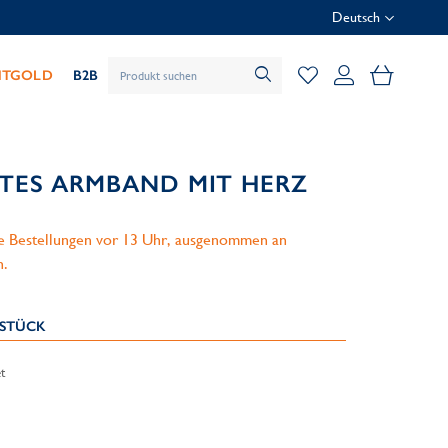
Deutsch
Mein Wa
HTGOLD
B2B
RTES ARMBAND MIT HERZ
le Bestellungen vor 13 Uhr, ausgenommen an
n.
KSTÜCK
t