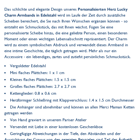
Das schlichte und elegante Design unseres
Personalisierten Herz Lucky
Charm Armbands in Edelstahl
wird im Laufe der Zeit durch zusätzliche
Scheiben bereichert, die Sie nach Ihren Wünschen ergänzen können - so
entsteht ein Schmuckstück, das mit Ihnen wächst. Fügen Sie eine
personalisierte Scheibe hinzu, die eine geliebte Person, einen besonderen
Moment oder einen wichtigen Lebensabschnitt repräsentiert. Der Charm
wird zu einem symbolischen Abdruck und verwandelt dieses Armband in
eine intime Geschichte, die täglich getragen wird. Mehr als nur ein
Accessoire - ein lebendiges, zartes und zutiefst persönliches Schmuckstück.
Vergoldeter Edelstahl
Mini flaches Plättchen: 1 x 1 cm
Kleines flaches Plättchen: 1.5 x 1.5 cm
Großes flaches Plättchen: 2.7 x 2.7 cm
Kettenglieder: 0.8 x 0.6 cm
Herzförmiger Schließring mit Klappverschluss: 1.4 x 1.5 cm Durchmesser
Die Anhänger sind abnehmbar und können an allen Merci Maman Ketten
getragen werden
Von Hand graviert in unserem Pariser Atelier
Versendet mit Liebe in einer kostenlosen Geschenkbox
Geringfügige Abweichungen in der Tiefe, den Abständen und der
Ausrichtung der Gravur von den gezeigten Beispielen sind Teil der Ästhetik