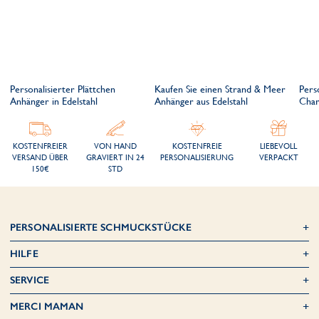
Personalisierter Plättchen
Kaufen Sie einen Strand & Meer
Pers
l
Anhänger in Edelstahl
Anhänger aus Edelstahl
Char
KOSTENFREIER
VON HAND
KOSTENFREIE
LIEBEVOLL
VERSAND ÜBER
GRAVIERT IN 24
PERSONALISIERUNG
VERPACKT
150€
STD
PERSONALISIERTE SCHMUCKSTÜCKE
HILFE
SERVICE
MERCI MAMAN