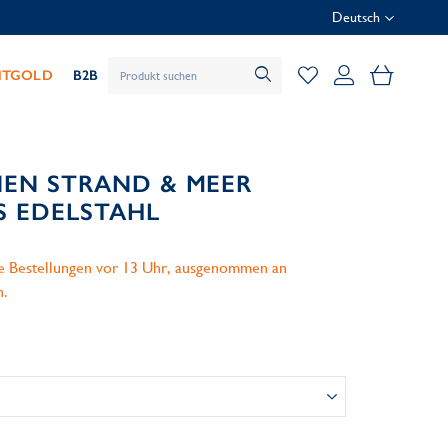
Deutsch
Mein Wa
HTGOLD
B2B
NEN STRAND & MEER
 EDELSTAHL
le Bestellungen vor 13 Uhr, ausgenommen an
n.