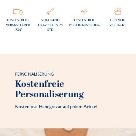
KOSTENFREIER
VON HAND
KOSTENFREIE
LIEBEVOLL
VERSAND ÜBER
GRAVIERT IN 24
PERSONALISIERUNG
VERPACKT
150€
STD
PERSONALISERUNG
Kostenfreie
Personaliserung
Kostenlose Handgravur auf jedem Artikel