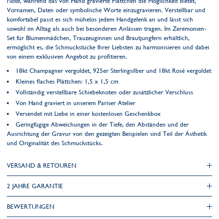
Note, während das von Hand gravierte Plättchen die Möglichkeit bietet,
Vornamen, Daten oder symbolische Worte einzugravieren. Verstellbar und
komfortabel passt es sich mühelos jedem Handgelenk an und lässt sich
sowohl im Alltag als auch bei besonderen Anlässen tragen. Im Zeremonien-
Set für Blumenmädchen, Trauzeuginnen und Brautjungfern erhältlich,
ermöglicht es, die Schmuckstücke Ihrer Liebsten zu harmonisieren und dabei
von einem exklusiven Angebot zu profitieren.
18kt Champagner vergoldet, 925er Sterlingsilber und 18kt Rosé vergoldet
Kleines flaches Plättchen: 1,5 x 1,5 cm
Vollständig verstellbare Schiebeknoten oder zusätzlicher Verschluss
Von Hand graviert in unserem Pariser Atelier
Versendet mit Liebe in einer kostenlosen Geschenkbox
Geringfügige Abweichungen in der Tiefe, den Abständen und der
Ausrichtung der Gravur von den gezeigten Beispielen sind Teil der Ästhetik
und Originalität des Schmuckstücks.
VERSAND & RETOUREN
2 JAHRE GARANTIE
BEWERTUNGEN