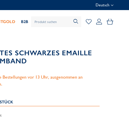
Deutsch
Mein Wa
HTGOLD
B2B
RTES SCHWARZES EMAILLE
RMBAND
le Bestellungen vor 13 Uhr, ausgenommen an
n.
KSTÜCK
t