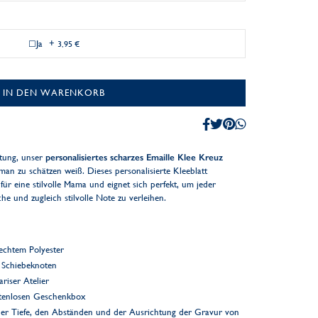
Ja
+
3,95 €
IN DEN WARENKORB
utung, unser
personalisiertes scharzes Emaille Klee Kreuz
man zu schätzen weiß. Dieses personalisierte Kleeblatt
r eine stilvolle Mama und eignet sich perfekt, um jeder
 und zugleich stilvolle Note zu verleihen.
bechtem Polyester
r Schiebeknoten
riser Atelier
ostenlosen Geschenkbox
er Tiefe, den Abständen und der Ausrichtung der Gravur von