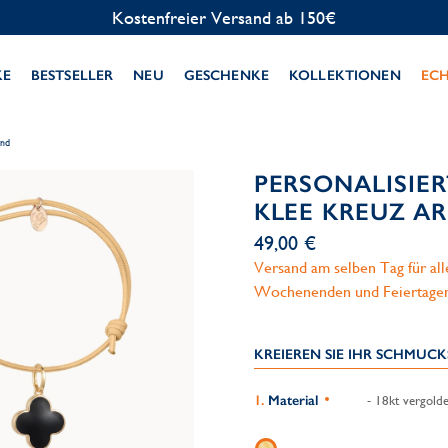
Kostenlose Personalisierung
KE
BESTSELLER
NEU
GESCHENKE
KOLLEKTIONEN
EC
and
PERSONALISIE
KLEE KREUZ A
49,00 €
Versand am selben Tag für al
Wochenenden und Feiertage
KREIEREN SIE IHR SCHMUC
Material
- 18kt vergolde