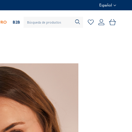
Español
Mi cesta
URO
B2B