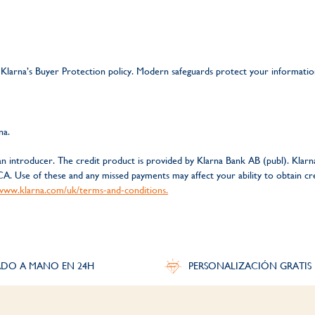
Klarna’s Buyer Protection policy. Modern safeguards protect your informatio
na.
n introducer. The credit product is provided by Klarna Bank AB (publ). Klarna'
A. Use of these and any missed payments may affect your ability to obtain c
www.klarna.com/uk/terms-and-conditions.
DO A MANO EN 24H
PERSONALIZACIÓN GRATIS