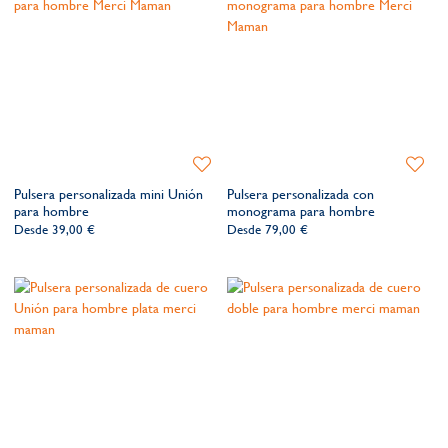
Añadir
Añadir
a
a
Pulsera personalizada mini Unión
Pulsera personalizada con
la
la
para hombre
monograma para hombre
lista
lista
Desde
39,00 €
Desde
79,00 €
de
de
deseos​
deseos​