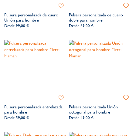
Añadir
Añadir
a
a
Pulsera personalizada de cuero
Pulsera personalizada de cuero
la
la
Unión para hombre
doble para hombre
lista
lista
Desde
99,00 €
Desde
69,00 €
de
de
deseos​
deseos​
Añadir
Añadir
a
a
Pulsera personalizada entrelazada
Pulsera personalizada Unión
la
la
para hombre
octogonal para hombre
lista
lista
Desde
59,00 €
Desde
49,00 €
de
de
deseos​
deseos​