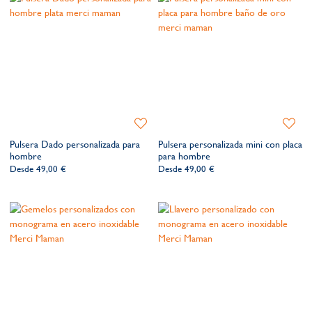
Añadir
Añadir
a
a
Pulsera Dado personalizada para
Pulsera personalizada mini con placa
la
la
hombre
para hombre
lista
lista
Desde
49,00 €
Desde
49,00 €
de
de
deseos​
deseos​