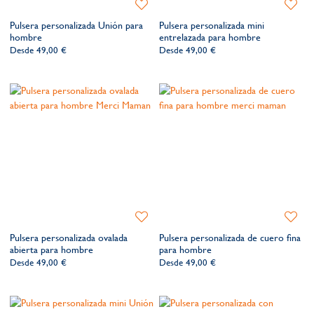
Añadir
Añadir
a
a
Pulsera personalizada Unión para
Pulsera personalizada mini
la
la
hombre
entrelazada para hombre
lista
lista
Desde
49,00 €
Desde
49,00 €
de
de
deseos​
deseos​
Añadir
Añadir
a
a
Pulsera personalizada ovalada
Pulsera personalizada de cuero fina
la
la
abierta para hombre
para hombre
lista
lista
Desde
49,00 €
Desde
49,00 €
de
de
deseos​
deseos​