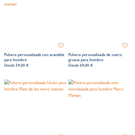
él...
Descubre más:
Regalo para él
|
Brazaletes para él
Añadir
Añadir
a
a
Pulsera personalizada con arandela
Pulsera personalizada de cuero
la
la
para hombre
gruesa para hombre
lista
lista
Desde
59,00 €
Desde
69,00 €
de
de
deseos​
deseos​