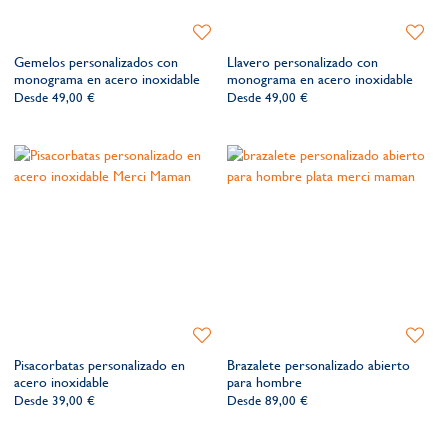
Añadir
Añadir
a
a
Gemelos personalizados con
Llavero personalizado con
la
la
monograma en acero inoxidable
monograma en acero inoxidable
lista
lista
Desde
49,00 €
Desde
49,00 €
de
de
deseos​
deseos​
Añadir
Añadir
a
a
Pisacorbatas personalizado en
Brazalete personalizado abierto
la
la
acero inoxidable
para hombre
lista
lista
Desde
39,00 €
Desde
89,00 €
de
de
deseos​
deseos​