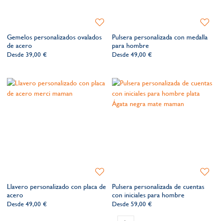
Añadir
Añadir
a
a
Gemelos personalizados ovalados
Pulsera personalizada con medalla
la
la
de acero
para hombre
lista
lista
Desde
39,00 €
Desde
49,00 €
de
de
deseos​
deseos​
Añadir
Añadir
a
a
Llavero personalizado con placa de
Pulsera personalizada de cuentas
la
la
acero
con iniciales para hombre
lista
lista
Desde
49,00 €
Desde
59,00 €
de
de
Página