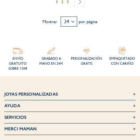
deseos​
deseos​
Actualmente estás leyendo página
Página
Página
Página
Siguiente
1
2
3
Mostrar
por página
ENVÍO
GRABADO A
PERSONALIZACIÓN
EMPAQUETADO
GRATUITO
MANO EN 24H
GRATIS
CON CARIÑO
SOBRE 150€
JOYAS PERSONALIZADAS
AYUDA
SERVICIOS
MERCI MAMAN