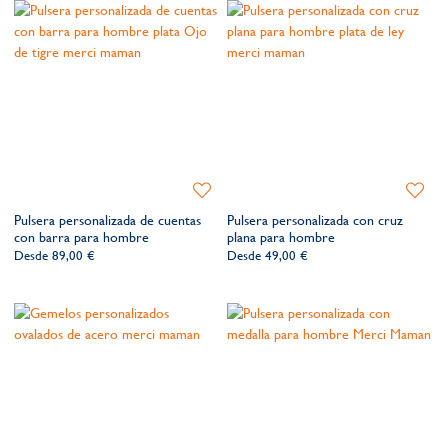
Añadir
Añadir
a
a
Pulsera personalizada de cuentas
Pulsera personalizada con cruz
la
la
con barra para hombre
plana para hombre
lista
lista
Desde
89,00 €
Desde
49,00 €
de
de
deseos​
deseos​