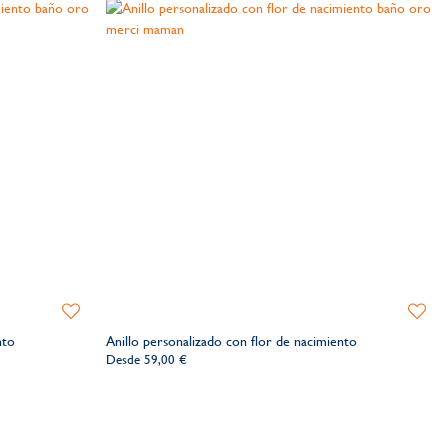
Añadir
Añadir
a
a
nto
Anillo personalizado con flor de nacimiento
la
la
Desde
59,00 €
lista
lista
de
de
deseos​
deseos​