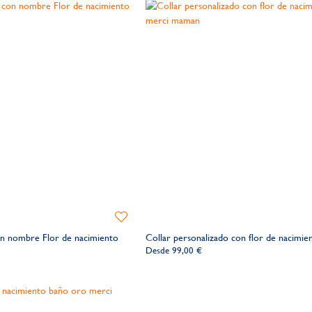
Añadir
a
on nombre Flor de nacimiento
Collar personalizado con flor de nacimie
la
Desde
99,00 €
lista
de
deseos​