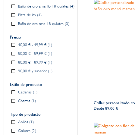
Baño de oro amarillo 18 quilates
4
Plata de ley
4
Baño de oro rosa 18 quilates
3
Precio
40,00 €
-
49,99 €
1
50,00 €
-
59,99 €
1
80,00 €
-
89,99 €
1
90,00 €
y superior
1
Estilo de producto
Cadenas
1
Charms
1
Collar personalizado c
Desde
89,00 €
Tipo de producto
Anillos
1
Collares
2