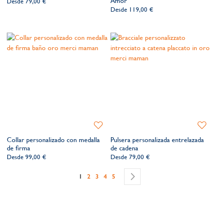
Amor
Desde
79,00 €
lista
lista
Desde
119,00 €
de
de
deseos​
deseos​
Añadir
Añadir
a
a
Collar personalizado con medalla
Pulsera personalizada entrelazada
la
la
de firma
de cadena
lista
lista
Desde
99,00 €
Desde
79,00 €
de
de
Página
deseos​
deseos​
Actualmente estás leyendo página
Página
Página
Página
Página
Página
Siguiente
1
2
3
4
5