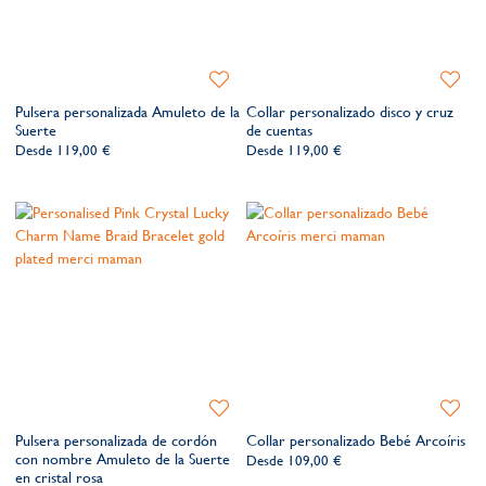
Añadir
Añadir
a
a
Pulsera personalizada Amuleto de la
Collar personalizado disco y cruz
la
la
Suerte
de cuentas
lista
lista
Desde
119,00 €
Desde
119,00 €
de
de
deseos​
deseos​
Añadir
Añadir
a
a
Pulsera personalizada de cordón
Collar personalizado Bebé Arcoíris
la
la
con nombre Amuleto de la Suerte
Desde
109,00 €
lista
lista
en cristal rosa