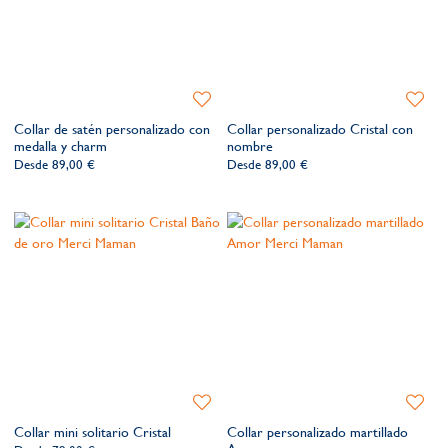
Añadir
Añadir
a
a
Collar de satén personalizado con
Collar personalizado Cristal con
la
la
medalla y charm
nombre
lista
lista
Desde
89,00 €
Desde
89,00 €
de
de
deseos​
deseos​
Añadir
Añadir
a
a
Collar mini solitario Cristal
Collar personalizado martillado
la
la