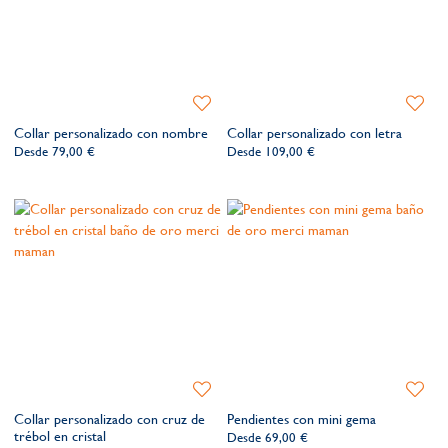
Añadir
Añadir
a
a
Collar personalizado con nombre
Collar personalizado con letra
la
la
Desde
79,00 €
Desde
109,00 €
lista
lista
de
de
deseos​
deseos​
Añadir
Añadir
a
a
Collar personalizado con cruz de
Pendientes con mini gema
la
la
trébol en cristal
Desde
69,00 €