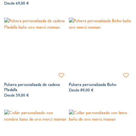
de
de
Desde
69,00 €
deseos​
deseos​
Añadir
Añadir
a
a
Pulsera personalizada de cadena
Pulsera personalizada Boho
la
la
Medalla
Desde
89,00 €
lista
lista
Desde
59,00 €
de
de
deseos​
deseos​