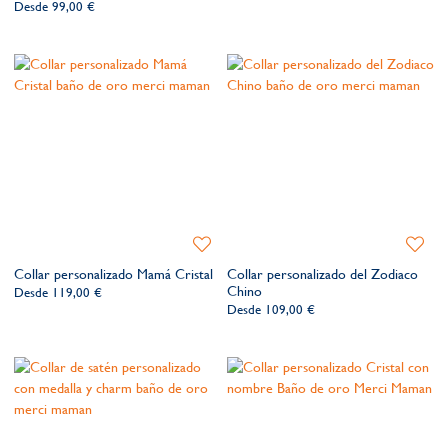
lista
lista
Desde
99,00 €
de
de
deseos​
deseos​
Añadir
Añadir
a
a
Collar personalizado Mamá Cristal
Collar personalizado del Zodiaco
la
la
Chino
Desde
119,00 €
lista
lista
Desde
109,00 €
de
de
deseos​
deseos​