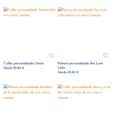
Añadir
Añadir
a
a
Collar personalizado Unión
Pulsera personalizada fina Love
la
la
Links
Desde
89,00 €
lista
lista
Desde
69,00 €
de
de
deseos​
deseos​