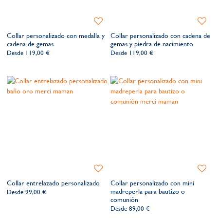
Añadir
Añadir
a
a
Collar personalizado con medalla y
Collar personalizado con cadena de
la
la
cadena de gemas
gemas y piedra de nacimiento
lista
lista
Desde
119,00 €
Desde
119,00 €
de
de
deseos​
deseos​
Añadir
Añadir
a
a
Collar entrelazado personalizado
Collar personalizado con mini
la
la
madreperla para bautizo o
Desde
99,00 €
lista
lista
comunión
de
de
Desde
89,00 €
deseos​
deseos​