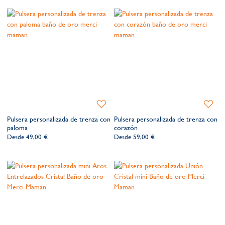
de
de
deseos​
deseos​
Añadir
Añadir
a
a
Pulsera personalizada de trenza con
Pulsera personalizada de trenza con
la
la
paloma
corazón
lista
lista
Desde
49,00 €
Desde
59,00 €
de
de
deseos​
deseos​