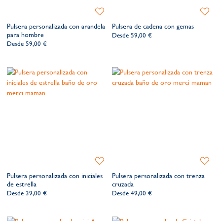
Añadir
Añadir
a
a
Pulsera personalizada con arandela
Pulsera de cadena con gemas
la
la
para hombre
Desde
59,00 €
lista
lista
Desde
59,00 €
de
de
deseos​
deseos​
Añadir
Añadir
a
a
Pulsera personalizada con iniciales
Pulsera personalizada con trenza
la
la
de estrella
cruzada
lista
lista
Desde
39,00 €
Desde
49,00 €
de
de
deseos​
deseos​