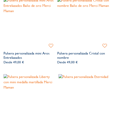
Añadir
Añadir
a
a
Pulsera personalizada mini Aros
Pulsera personalizada Cristal con
la
la
Entrelazados
nombre
lista
lista
Desde
49,00 €
Desde
49,00 €
de
de
deseos​
deseos​