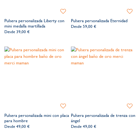
Añadir
Añadir
a
a
Pulsera personalizada Liberty con
Pulsera personalizada Eternidad
la
la
mini medalla martillada
Desde
59,00 €
lista
lista
Desde
39,00 €
de
de
deseos​
deseos​
Añadir
Añadir
a
a
Pulsera personalizada mini con placa
Pulsera personalizada de trenza con
la
la
para hombre
ángel
lista
lista
Desde
49,00 €
Desde
49,00 €
de
de
deseos​
deseos​