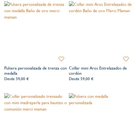
Añadir
Añadir
a
a
Pulsera personalizada de trenza con
Collar mini Aros Entrelazados de
la
la
medalla
cordón
lista
lista
Desde
59,00 €
Desde
59,00 €
de
de
deseos​
deseos​