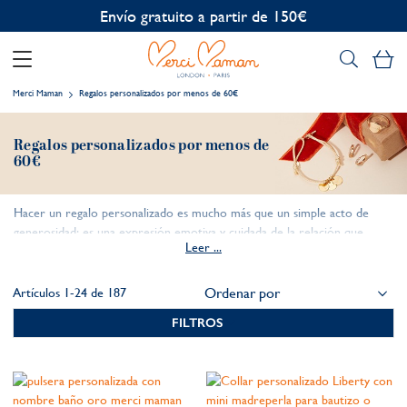
Envío gratuito a partir de 150€
Mi
Merci Maman
Regalos personalizados por menos de 60€
Regalos personalizados por menos de
60€
Hacer un regalo personalizado es mucho más que un simple acto de
generosidad: es una expresión emotiva y cuidada de la relación que
Leer ...
compartes con el ser querido que recibe este amuleto.
Sin embargo, para muchas personas, encontrar un regalo
personalizado, único y asequible
puede ser muy complicado. Con
Artículos
1
-
24
de
187
Merci Maman, es muy posible encontrar tesoros personalizados
sin
FILTROS
gastar más de 60€
.
Con tanta variedad de joyas entre las que elegir, tu regalo podría llevar
un nombre especial en una
pulsera con Medalla
, una fecha significativa en
una
pulsera Infinito
o un bonito mensaje para una madre en un
brazalete plano
. Hay muchas opciones fantásticas que combinan