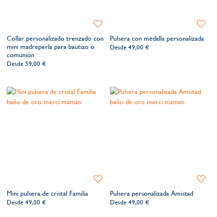
Añadir
Añadir
a
a
Collar personalizado trenzado con
Pulsera con medalla personalizada
la
la
mini madreperla para bautizo o
Desde
49,00 €
lista
lista
comunión
de
de
Desde
59,00 €
deseos​
deseos​
Añadir
Añadir
a
a
Mini pulsera de cristal Familia
Pulsera personalizada Amistad
la
la
Desde
49,00 €
Desde
49,00 €
lista
lista