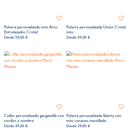
Añadir
Añadir
a
a
Pulsera personalizada mini Aros
Pulsera personalizada Unión Cristal
la
la
Entrelazados Cristal
mini
lista
lista
Desde
59,00 €
Desde
49,00 €
de
de
deseos​
deseos​
Añadir
Añadir
a
a
Collar personalizado gargantilla con
Pulsera personalizada liberty con
la
la
cordón y nombre
mini corazon martillado
lista
lista
Desde
49,00 €
Desde
39,00 €
de
de