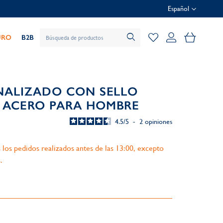
Español
Mi cesta
URO
B2B
NALIZADO CON SELLO
 ACERO PARA HOMBRE
4.5
/
5
-
2
opiniones
 los pedidos realizados antes de las 13:00, excepto
.