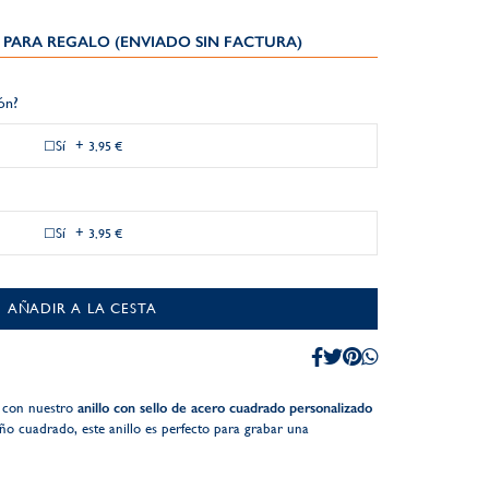
PARA REGALO (ENVIADO SIN FACTURA)
ión?
Sí
+
3,95 €
Sí
+
3,95 €
AÑADIR A LA CESTA
s con nuestro
anillo con sello de acero cuadrado personalizado
ño cuadrado, este anillo es perfecto para grabar una