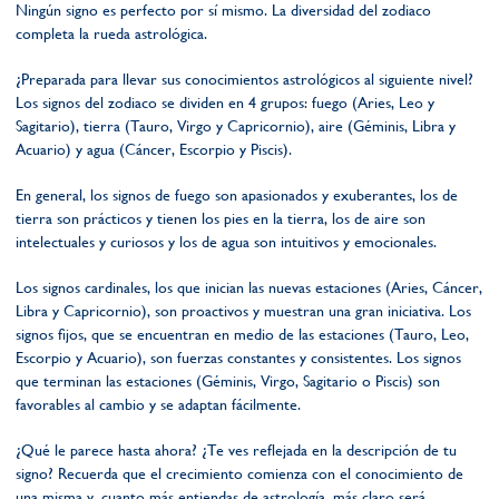
Ningún signo es perfecto por sí mismo. La diversidad del zodiaco
completa la rueda astrológica.
¿Preparada para llevar sus conocimientos astrológicos al siguiente nivel?
Los signos del zodiaco se dividen en 4 grupos: fuego (Aries, Leo y
Sagitario), tierra (Tauro, Virgo y Capricornio), aire (Géminis, Libra y
Acuario) y agua (Cáncer, Escorpio y Piscis).
En general, los signos de fuego son apasionados y exuberantes, los de
tierra son prácticos y tienen los pies en la tierra, los de aire son
intelectuales y curiosos y los de agua son intuitivos y emocionales.
Los signos cardinales, los que inician las nuevas estaciones (Aries, Cáncer,
Libra y Capricornio), son proactivos y muestran una gran iniciativa. Los
signos fijos, que se encuentran en medio de las estaciones (Tauro, Leo,
Escorpio y Acuario), son fuerzas constantes y consistentes. Los signos
que terminan las estaciones (Géminis, Virgo, Sagitario o Piscis) son
favorables al cambio y se adaptan fácilmente.
¿Qué le parece hasta ahora? ¿Te ves reflejada en la descripción de tu
signo? Recuerda que el crecimiento comienza con el conocimiento de
una misma y, cuanto más entiendas de astrología, más claro será