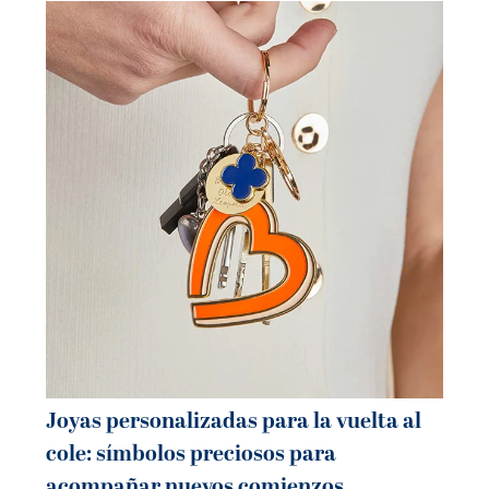
Joyas personalizadas para la vuelta al
Jo
cole: símbolos preciosos para
ve
acompañar nuevos comienzos
mo