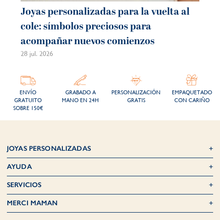
Joyas personalizadas para la vuelta al
Jo
cole: símbolos preciosos para
ve
acompañar nuevos comienzos
mo
28 jul. 2026
21 j
ENVÍO
GRABADO A
PERSONALIZACIÓN
EMPAQUETADO
GRATUITO
MANO EN 24H
GRATIS
CON CARIÑO
SOBRE 150€
JOYAS PERSONALIZADAS
AYUDA
SERVICIOS
MERCI MAMAN