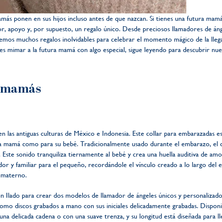
amás ponen en sus hijos incluso antes de que nazcan. Si tienes una futura mamá
mor, apoyo y, por supuesto, un regalo único. Desde preciosos llamadores de á
nemos muchos regalos inolvidables para celebrar el momento mágico de la lleg
s mimar a la futura mamá con algo especial, sigue leyendo para descubrir nue
s mamás
en las antiguas culturas de México e Indonesia. Este collar para embarazadas e
ra mamá como para su bebé. Tradicionalmente usado durante el embarazo, el co
 Este sonido tranquiliza tiernamente al bebé y crea una huella auditiva de amo
ador y familiar para el pequeño, recordándole el vínculo creado a lo largo del
 materno.
lado para crear dos modelos de llamador de ángeles únicos y personalizados.
como discos grabados a mano con sus iniciales delicadamente grabadas. Disponi
 una delicada cadena o con una suave trenza, y su longitud está diseñada para l