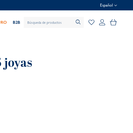
Español
Mi cesta
URO
B2B
 joyas