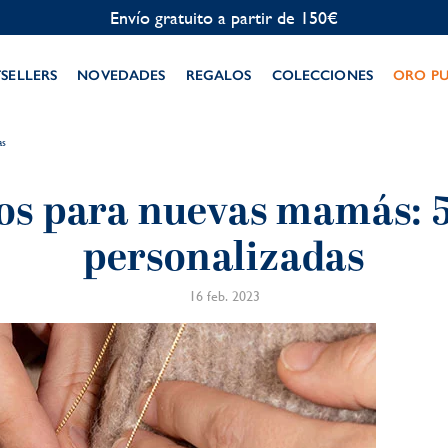
Personalización gratuita
TSELLERS
NOVEDADES
REGALOS
COLECCIONES
ORO P
as
os para nuevas mamás: 5
personalizadas
16 feb. 2023