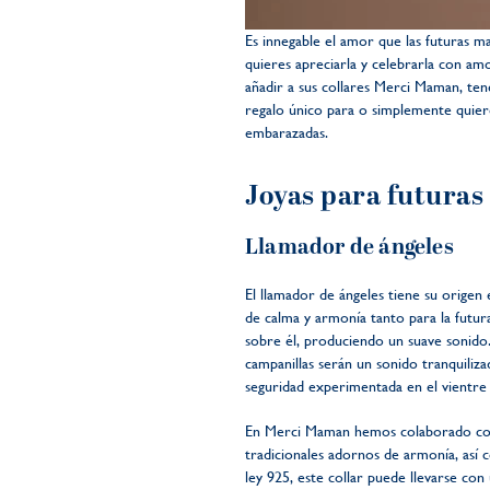
Es innegable el amor que las futuras m
quieres apreciarla y celebrarla con a
añadir a sus collares Merci Maman, te
regalo único para o simplemente quiere
embarazadas.
Joyas para futura
Llamador de ángeles
El llamador de ángeles tiene su origen 
de calma y armonía tanto para la futu
sobre él, produciendo un suave sonido.
campanillas serán un sonido tranquiliz
seguridad experimentada en el vientre
En Merci Maman hemos colaborado con I
tradicionales adornos de armonía, así 
ley 925, este collar puede llevarse con