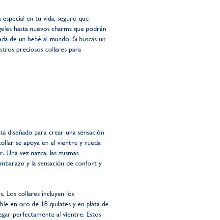
 especial en tu vida, seguro que
ngeles hasta nuevos charms que podrán
ada de un bebé al mundo. Si buscas un
stros preciosos collares para
stá diseñado para crear una sensación
llar se apoya en el vientre y rueda
r. Una vez nazca, las mismas
 embarazo y la sensación de confort y
 Los collares incluyen los
ble en oro de 18 quilates y en plata de
legar perfectamente al vientre. Estos