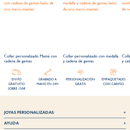
s
Collar personalizado Mamá con
Collar personalizado con medalla
Coll
cadena de gemas
y cadena de gemas
y ca
ENVÍO
GRABADO A
PERSONALIZACIÓN
EMPAQUETADO
GRATUITO
MANO EN 24H
GRATIS
CON CARIÑO
SOBRE 150€
JOYAS PERSONALIZADAS
AYUDA