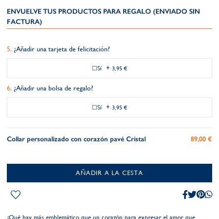
ENVUELVE TUS PRODUCTOS PARA REGALO (ENVIADO SIN
FACTURA)
¿Añadir una tarjeta de felicitación?
Sí
+
3,95 €
¿Añadir una bolsa de regalo?
Sí
+
3,95 €
Collar personalizado con corazón pavé Cristal
89,00 €
AÑADIR A LA CESTA
¿Qué hay más emblemático que un corazón para expresar el amor que