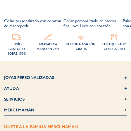
Collar personalizado con corazón
Collar personalizado de cadena
Puls
de madreperla
fina Love Links con corazón
con
ENVÍO
GRABADO A
PERSONALIZACIÓN
EMPAQUETADO
GRATUITO
MANO EN 24H
GRATIS
CON CARIÑO
SOBRE 150€
JOYAS PERSONALIZADAS
AYUDA
SERVICIOS
MERCI MAMAN
ÚNETE A LA FAMILIA MERCI MAMAN