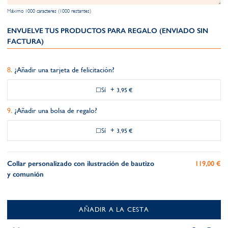
Máximo 1000 caracteres (1000 restantes)
ENVUELVE TUS PRODUCTOS PARA REGALO (ENVIADO SIN
FACTURA)
¿Añadir una tarjeta de felicitación?
Sí
+
3,95 €
¿Añadir una bolsa de regalo?
Sí
+
3,95 €
Collar personalizado con ilustración de bautizo
119,00 €
y comunión
AÑADIR A LA CESTA