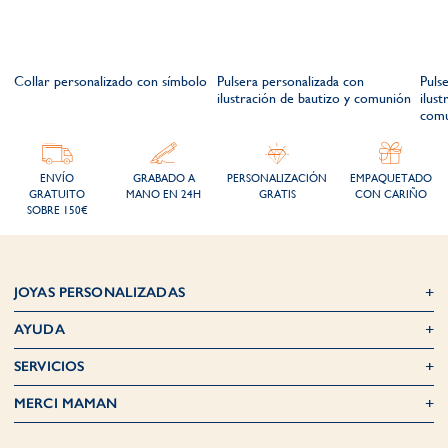
n
Collar personalizado con símbolo
Pulsera personalizada con
Puls
ilustración de bautizo y comunión
ilus
com
ENVÍO
GRABADO A
PERSONALIZACIÓN
EMPAQUETADO
GRATUITO
MANO EN 24H
GRATIS
CON CARIÑO
SOBRE 150€
JOYAS PERSONALIZADAS
AYUDA
SERVICIOS
MERCI MAMAN