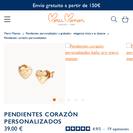
Personalización gratuita
Mi
Merci Maman
Pendientes personalizados y grabados : elegancia única a tu alcance
Pendientes corazón personalizados
PENDIENTES CORAZÓN
PERSONALIZADOS
39,00 €
4.9
/
5
-
19
opiniones