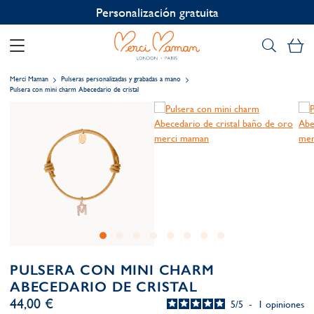
Personalización gratuita
Mi
Merci Maman
Pulseras personalizadas y grabadas a mano
Pulsera con mini charm Abecedario de cristal
PULSERA CON MINI CHARM
ABECEDARIO DE CRISTAL
44,00 €
5
/
5
-
1
opiniones