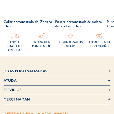
o
Collar personalizado del Zodiaco
Pulsera personalizada de cadena
Puls
Chino
del Zodiaco Chino
Chin
ENVÍO
GRABADO A
PERSONALIZACIÓN
EMPAQUETADO
GRATUITO
MANO EN 24H
GRATIS
CON CARIÑO
SOBRE 150€
JOYAS PERSONALIZADAS
AYUDA
SERVICIOS
MERCI MAMAN
ÚNETE A LA FAMILIA MERCI MAMAN