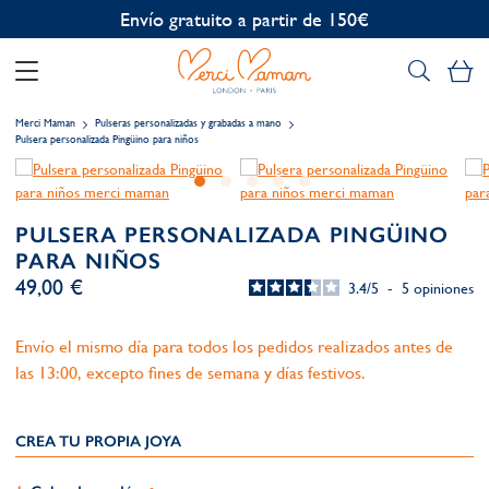
Personalización gratuita
Mi
Merci Maman
Pulseras personalizadas y grabadas a mano
Pulsera personalizada Pingüino para niños
PULSERA PERSONALIZADA PINGÜINO
PARA NIÑOS
49,00 €
3.4
/
5
-
5
opiniones
Envío el mismo día para todos los pedidos realizados antes de
las 13:00, excepto fines de semana y días festivos.
CREA TU PROPIA JOYA