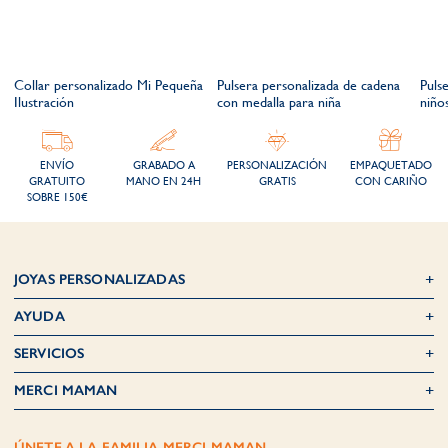
Collar personalizado Mi Pequeña
Pulsera personalizada de cadena
Puls
Ilustración
con medalla para niña
niño
ENVÍO
GRABADO A
PERSONALIZACIÓN
EMPAQUETADO
GRATUITO
MANO EN 24H
GRATIS
CON CARIÑO
SOBRE 150€
JOYAS PERSONALIZADAS
AYUDA
SERVICIOS
MERCI MAMAN
ÚNETE A LA FAMILIA MERCI MAMAN