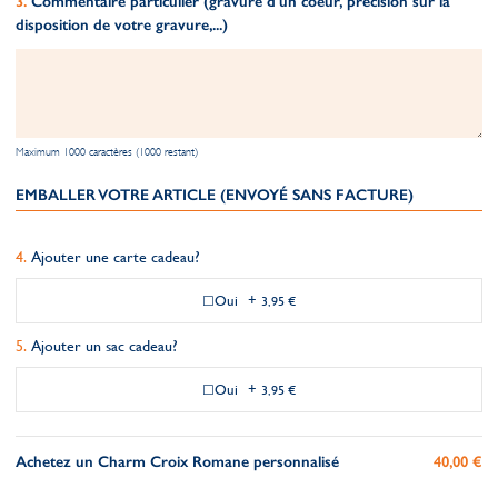
Commentaire particulier (gravure d'un coeur, précision sur la
disposition de votre gravure,...)
Maximum 1000 caractères (1000 restant)
EMBALLER VOTRE ARTICLE (ENVOYÉ SANS FACTURE)
Ajouter une carte cadeau?
Oui
+
3,95 €
Ajouter un sac cadeau?
Oui
+
3,95 €
Achetez un Charm Croix Romane personnalisé
40,00 €