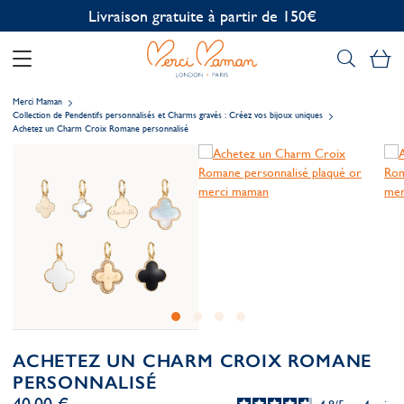
Mo
Merci Maman
Collection de Pendentifs personnalisés et Charms gravés : Créez vos bijoux uniques
Achetez un Charm Croix Romane personnalisé
ACHETEZ UN CHARM CROIX ROMANE
PERSONNALISÉ