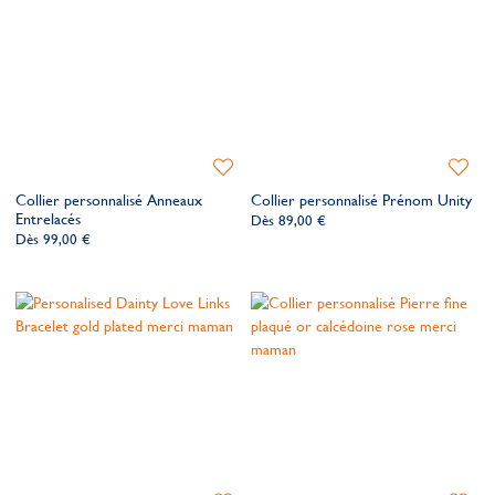
Ajouter
Ajoute
à
à
Collier personnalisé Anneaux
Collier personnalisé Prénom Unity
ma
ma
Entrelacés
Dès
89,00 €
liste
liste
Dès
99,00 €
de
de
souhaits
souhait