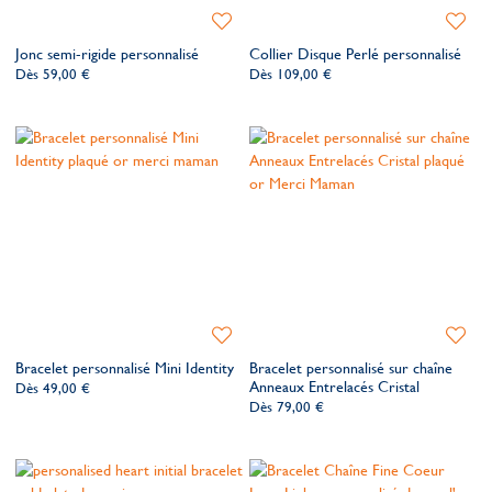
Ajouter
Ajoute
à
à
Jonc semi-rigide personnalisé
Collier Disque Perlé personnalisé
ma
ma
Dès
59,00 €
Dès
109,00 €
liste
liste
de
de
souhaits
souhait
Ajouter
Ajoute
à
à
Bracelet personnalisé Mini Identity
Bracelet personnalisé sur chaîne
ma
ma
Anneaux Entrelacés Cristal
Dès
49,00 €
liste
liste
Dès
79,00 €
de
de
souhaits
souhait