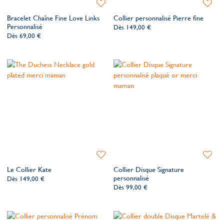
Ajouter
Ajoute
à
à
Bracelet Chaîne Fine Love Links
Collier personnalisé Pierre fine
ma
ma
Personnalisé
Dès
149,00 €
liste
liste
Dès
69,00 €
de
de
souhaits
souhait
Ajouter
Ajoute
à
à
Le Collier Kate
Collier Disque Signature
ma
ma
personnalisé
Dès
149,00 €
liste
liste
Dès
99,00 €
de
de
souhaits
souhait