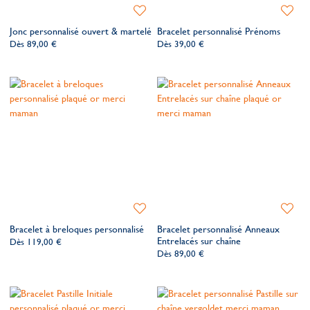
Ajouter
Ajoute
à
à
Jonc personnalisé ouvert & martelé
Bracelet personnalisé Prénoms
ma
ma
Dès
89,00 €
Dès
39,00 €
liste
liste
de
de
souhaits
souhait
Ajouter
Ajoute
à
à
Bracelet à breloques personnalisé
Bracelet personnalisé Anneaux
ma
ma
Entrelacés sur chaîne
Dès
119,00 €
liste
liste
Dès
89,00 €
de
de
souhaits
souhait