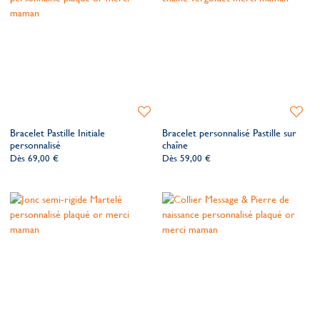
Ajouter
Ajoute
à
à
Bracelet Pastille Initiale
Bracelet personnalisé Pastille sur
ma
ma
personnalisé
chaîne
liste
liste
Dès
69,00 €
Dès
59,00 €
de
de
souhaits
souhait