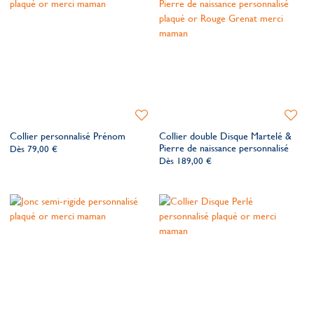
Ajouter
Ajoute
à
à
Collier personnalisé Prénom
Collier double Disque Martelé &
ma
ma
Pierre de naissance personnalisé
Dès
79,00 €
liste
liste
Dès
189,00 €
de
de
souhaits
souhait