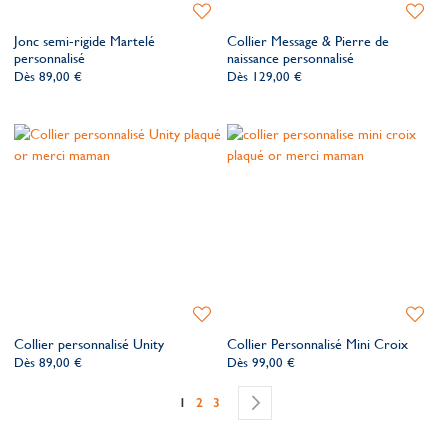
Ajouter
Ajoute
à
à
Jonc semi-rigide Martelé
Collier Message & Pierre de
ma
ma
personnalisé
naissance personnalisé
liste
liste
Dès
89,00 €
Dès
129,00 €
de
de
souhaits
souhait
Ajouter
Ajoute
à
à
Collier personnalisé Unity
Collier Personnalisé Mini Croix
ma
ma
Dès
89,00 €
Dès
99,00 €
liste
liste
de
de
Page
Vous lisez actuellement la page
Page
Page
Page
Continuer
1
2
3
souhaits
souhait