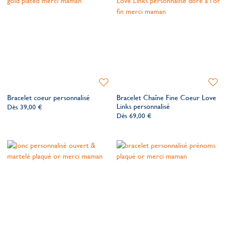
Ajouter
Ajoute
à
à
Bracelet coeur personnalisé
Bracelet Chaîne Fine Coeur Love
ma
ma
Links personnalisé
Dès
39,00 €
liste
liste
Dès
69,00 €
de
de
souhaits
souhait