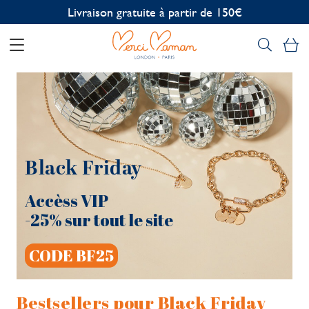
Personnalisation offerte
Mo
Black Friday
Accèss VIP
-25% sur tout le site
CODE BF25
Bestsellers pour Black Friday