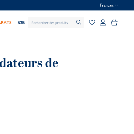
Français
Mon pani
ARATS
B2B
ndateurs de