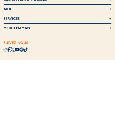
AIDE
SERVICES
MERCI MAMAN
SUIVEZ-NOUS
PROFITEZ DE 10% DE RÉDUCTION SUR
VOTRE 1ÈRE COMMANDE
Inscrivez-vous à notre newsletter et recevez 10%
de réduction sur votre première commande.
Découvrez avant tout le monde nos offres
spéciales et nouveautés.
SOUSCRIVEZ