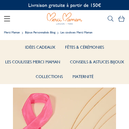
Personnalisation offerte
Mo
Merci Maman
Bijoux Personnalisés Blog
Les coulisses Merci Maman
IDÉES CADEAUX
FÊTES & CÉRÉMONIES
LES COULISSES MERCI MAMAN
CONSEILS & ASTUCES BIJOUX
COLLECTIONS
MATERNITÉ