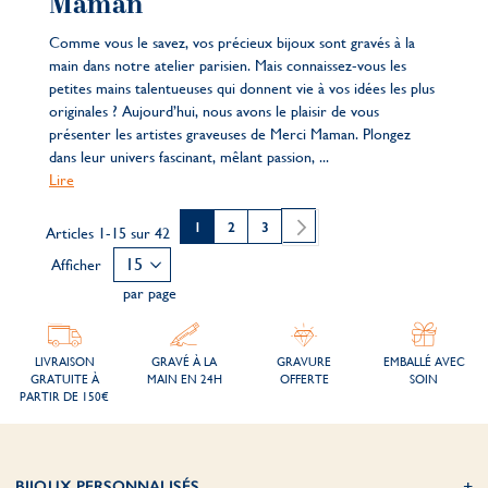
Maman
Comme vous le savez, vos précieux bijoux sont gravés à la
main dans notre atelier parisien. Mais connaissez-vous les
petites mains talentueuses qui donnent vie à vos idées les plus
originales ? Aujourd’hui, nous avons le plaisir de vous
présenter les artistes graveuses de Merci Maman. Plongez
dans leur univers fascinant, mêlant passion, ...
Lire
Page
Vous lisez actuellement la page
Page
Page
Page
Continuer
1
2
3
Articles
1
-
15
sur
42
Afficher
par page
LIVRAISON
GRAVÉ À LA
GRAVURE
EMBALLÉ AVEC
GRATUITE À
MAIN EN 24H
OFFERTE
SOIN
PARTIR DE 150€
BIJOUX PERSONNALISÉS