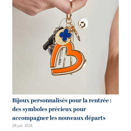
Bijoux personnalisés pour la rentrée :
Bi
des symboles précieux pour
co
accompagner les nouveaux départs
m
28 juil. 2026
21 j