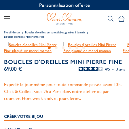
Personnalisation offerte
Mo
Merci Maman
Boucles d’oreilles personnalisées, gravées à la main
Boucles d'oreilles Mini Pierre Fine
BOUCLES D'OREILLES MINI PIERRE FINE
69,00 €
4
/
5
-
3
avis
Expédié le jour même pour toute commande passée avant 13h.
Click & Collect sous 2h à Paris dans notre atelier ou par
coursier. Hors week-ends et jours fériés.
CRÉER VOTRE BIJOU