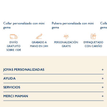
Collar personalizado con mini
Pulsera personalizada con mini
Coll
gema
gema
gema
ENVÍO
GRABADO A
PERSONALIZACIÓN
EMPAQUETADO
GRATUITO
MANO EN 24H
GRATIS
CON CARIÑO
SOBRE 150€
JOYAS PERSONALIZADAS
AYUDA
SERVICIOS
MERCI MAMAN