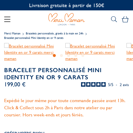
Personnalisation offerte
Mo
Merci Maman
Bracelets personnalisés, gravés à la main en 24h
Bracelet personnalisé Mini Identity en or 9 carats
BRACELET PERSONNALISÉ MINI
IDENTITY EN OR 9 CARATS
199,00 €
5
/
5
-
2
avis
Expédié le jour même pour toute commande passée avant 13h.
Click & Collect sous 2h à Paris dans notre atelier ou par
coursier. Hors week-ends et jours fériés.