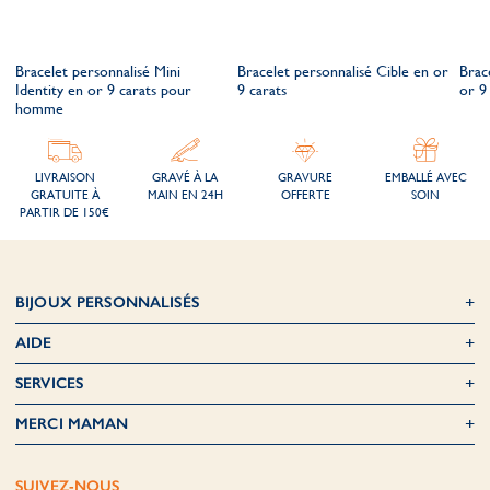
Bracelet personnalisé Mini
Bracelet personnalisé Cible en or
Brace
Identity en or 9 carats pour
9 carats
or 9
homme
LIVRAISON
GRAVÉ À LA
GRAVURE
EMBALLÉ AVEC
GRATUITE À
MAIN EN 24H
OFFERTE
SOIN
PARTIR DE 150€
BIJOUX PERSONNALISÉS
AIDE
SERVICES
MERCI MAMAN
SUIVEZ-NOUS