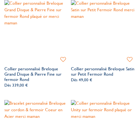
Ajouter
Ajoute
à
à
Collier personnalisé Breloque
Collier personnalisé Breloque Satin
ma
ma
Grand Disque & Pierre Fine sur
sur Petit Fermoir Rond
liste
liste
fermoir Rond
Dès
49,00 €
de
de
Dès
339,00 €
souhaits
souhait