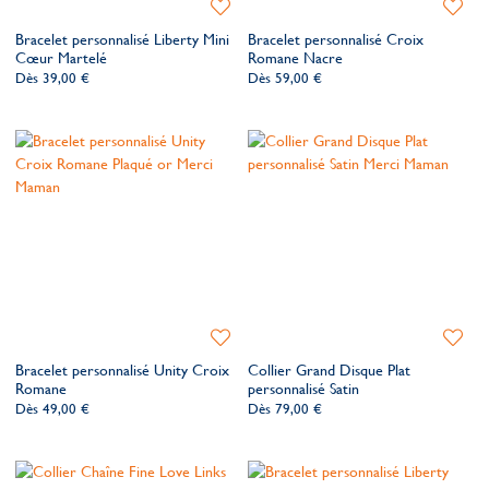
Ajouter
Ajoute
à
à
Bracelet personnalisé Liberty Mini
Bracelet personnalisé Croix
ma
ma
Cœur Martelé
Romane Nacre
liste
liste
Dès
39,00 €
Dès
59,00 €
de
de
souhaits
souhait
Ajouter
Ajoute
à
à
Bracelet personnalisé Unity Croix
Collier Grand Disque Plat
ma
ma
Romane
personnalisé Satin
liste
liste
Dès
49,00 €
Dès
79,00 €
de
de
souhaits
souhait