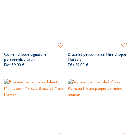
choisissez le cadeau qui la laissera sans voix.
Ajouter
Ajoute
à
à
Collier Disque Signature
Bracelet personnalisé Mini Disque
ma
ma
personnalisé Satin
Martelé
liste
liste
Dès
59,00 €
Dès
39,00 €
de
de
souhaits
souhait