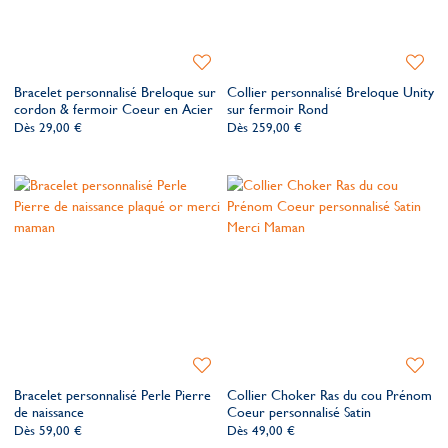
Ajouter
Ajoute
à
à
Bracelet personnalisé Breloque sur
Collier personnalisé Breloque Unity
ma
ma
cordon & fermoir Coeur en Acier
sur fermoir Rond
liste
liste
Dès
29,00 €
Dès
259,00 €
de
de
souhaits
souhait
Ajouter
Ajoute
à
à
Bracelet personnalisé Perle Pierre
Collier Choker Ras du cou Prénom
ma
ma
de naissance
Coeur personnalisé Satin
liste
liste
Dès
59,00 €
Dès
49,00 €
de
de