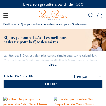
Livraison gratuite à partir de 150€
Mo
Merci Maman
Bijoux personnalisés - Les meilleurs cadeaux pour la fête des mères
Bijoux personnalisés - Les meilleurs
cadeaux pour la fête des mères
La Fête des Mères est bien plus qu'une simple date sur le calendrier.
C'est le jour de l'année entièrement dédié à la femme qui a toujours
Lire ...
été votre pilier, votre confidente et votre plus grande supportrice.
Trouver un cadeau qui exprime une vie de gratitude est un véritable
défi. C'est pourquoi les bijoux personnalisés sont devenus la référence
Articles
49
-
72
sur
187
en matière de cadeaux pour la Fête des Mères.
FILTRES
Chez Merci Maman, nous ne créons pas seulement des bijoux, nous
façonnons des pièces qui se transmettent de génération en génération.
De notre atelier parisien, chaque bijou raconte une histoire et rend un
hommage sincère à l’amour maternel.
Découvrez notre collection exclusive de bijoux gravés à la main et