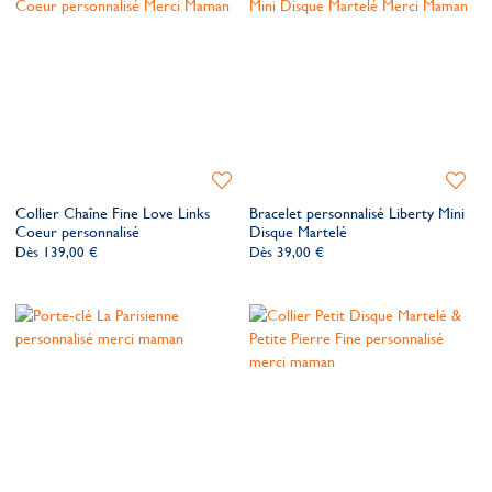
Ajouter
Ajoute
à
à
Collier Chaîne Fine Love Links
Bracelet personnalisé Liberty Mini
ma
ma
Coeur personnalisé
Disque Martelé
liste
liste
Dès
139,00 €
Dès
39,00 €
de
de
souhaits
souhait