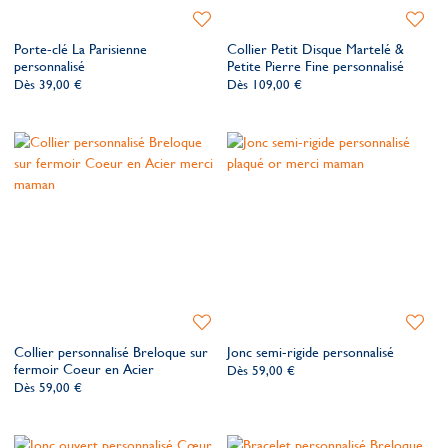
Ajouter
Ajoute
à
à
Porte-clé La Parisienne
Collier Petit Disque Martelé &
ma
ma
personnalisé
Petite Pierre Fine personnalisé
liste
liste
Dès
39,00 €
Dès
109,00 €
de
de
souhaits
souhait
Ajouter
Ajoute
à
à
Collier personnalisé Breloque sur
Jonc semi-rigide personnalisé
ma
ma
fermoir Coeur en Acier
Dès
59,00 €
liste
liste
Dès
59,00 €
de
de
souhaits
souhait