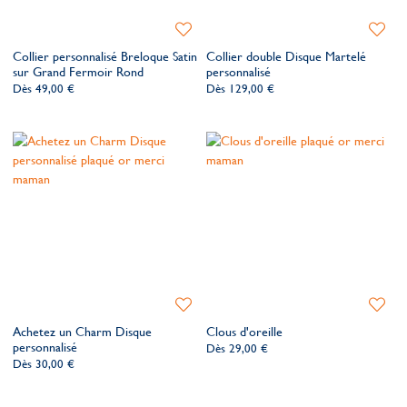
Ajouter
Ajoute
à
à
Collier personnalisé Breloque Satin
Collier double Disque Martelé
ma
ma
sur Grand Fermoir Rond
personnalisé
liste
liste
Dès
49,00 €
Dès
129,00 €
de
de
souhaits
souhait
Ajouter
Ajoute
à
à
Achetez un Charm Disque
Clous d'oreille
ma
ma
personnalisé
Dès
29,00 €
liste
liste
Dès
30,00 €
de
de
souhaits
souhait