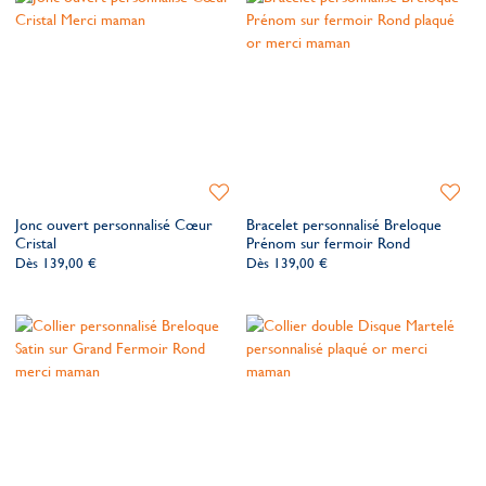
Ajouter
Ajoute
à
à
Jonc ouvert personnalisé Cœur
Bracelet personnalisé Breloque
ma
ma
Cristal
Prénom sur fermoir Rond
liste
liste
Dès
139,00 €
Dès
139,00 €
de
de
souhaits
souhait