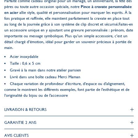
Parfaite comme cadeau original pour un mariage, un anniversaire, la fête des
pères ou toute autre occasion spéciale, notre
Pince à cravate personnalisée
en acier
allie style, qualité et personnalisation pour marquer les esprits. À la
fois pratique et raffinée, elle maintient parfaitement la cravate en place tout
au long de la journée grâce à son système de clip discret et sécurisé.Faites-en
un accessoire unique en y ajoutant une gravure personnalisée : prénom, date
importante ou message symbolique. Plus qu’un simple accessoire, c’est un
détail chargé d’émotion, idéal pour garder un souvenir précieux à portée de
main.
Acier inoxydable
Taille : 0,6 x 5 cm
Gravé à la main dans notre atelier parisien
Livré dans une boîte cadeau Merci Maman
Chaque variation de profondeur d'écriture, d'espace ou d'alignement,
comme le montrent les différents exemples, font partie de l'esthétique et de
l'originalité du bijou ou de l'accessoire
LIVRAISON & RETOURS
GARANTIE 2 ANS
AVIS CLIENTS