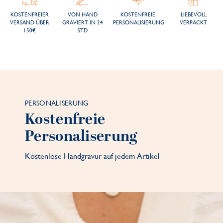
KOSTENFREIER
VON HAND
KOSTENFREIE
LIEBEVOLL
VERSAND ÜBER
GRAVIERT IN 24
PERSONALISIERUNG
VERPACKT
150€
STD
PERSONALISERUNG
Kostenfreie
Personaliserung
Kostenlose Handgravur auf jedem Artikel