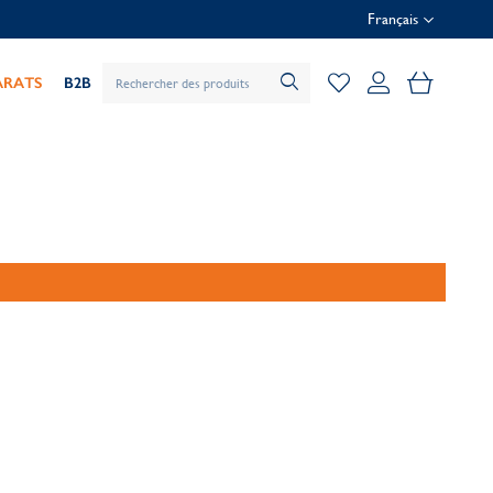
Français
Mon pani
ARATS
B2B