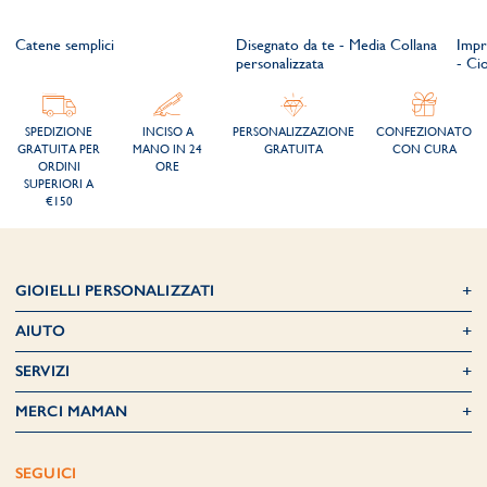
Catene semplici
Disegnato da te - Media Collana
Impr
personalizzata
- Ci
SPEDIZIONE
INCISO A
PERSONALIZZAZIONE
CONFEZIONATO
GRATUITA PER
MANO IN 24
GRATUITA
CON CURA
ORDINI
ORE
SUPERIORI A
€150
GIOIELLI PERSONALIZZATI
AIUTO
SERVIZI
MERCI MAMAN
SEGUICI