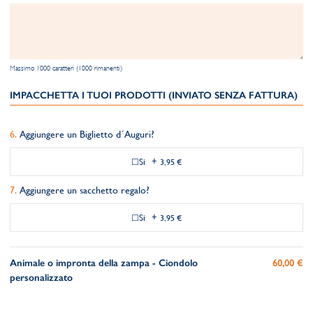
Massimo 1000 caratteri (1000 rimanenti)
IMPACCHETTA I TUOI PRODOTTI (INVIATO SENZA FATTURA)
Aggiungere un Biglietto d´Auguri?
Si
+
3,95 €
Aggiungere un sacchetto regalo?
Si
+
3,95 €
Animale o impronta della zampa - Ciondolo
60,00 €
personalizzato