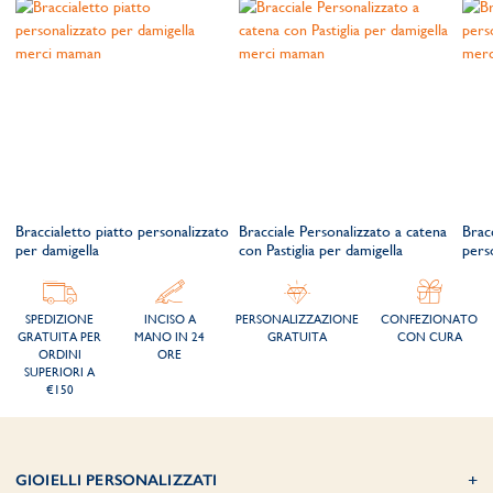
Braccialetto piatto personalizzato
Bracciale Personalizzato a catena
Brac
per damigella
con Pastiglia per damigella
pers
SPEDIZIONE
INCISO A
PERSONALIZZAZIONE
CONFEZIONATO
GRATUITA PER
MANO IN 24
GRATUITA
CON CURA
ORDINI
ORE
SUPERIORI A
€150
GIOIELLI PERSONALIZZATI