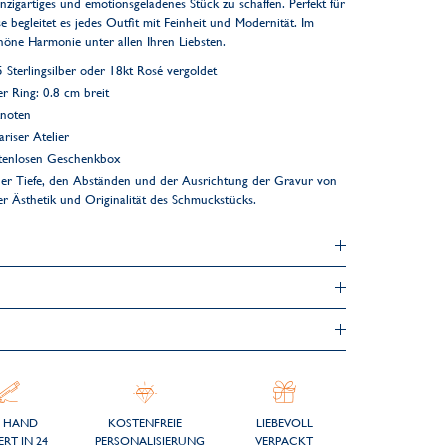
zigartiges und emotionsgeladenes Stück zu schaffen. Perfekt für
e begleitet es jedes Outfit mit Feinheit und Modernität. Im
höne Harmonie unter allen Ihren Liebsten.
Sterlingsilber oder 18kt Rosé vergoldet
er Ring: 0.8 cm breit
knoten
riser Atelier
ostenlosen Geschenkbox
er Tiefe, den Abständen und der Ausrichtung der Gravur von
der Ästhetik und Originalität des Schmuckstücks.
 HAND
KOSTENFREIE
LIEBEVOLL
ERT IN 24
PERSONALISIERUNG
VERPACKT