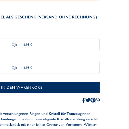
IKEL ALS GESCHENK (VERSAND OHNE RECHNUNG)
Ja
+
3,95 €
Ja
+
3,95 €
IN DEN WARENKORB
t verschlungenen Ringen und Kristall für Trauzeuginnen
rbindungen, die durch eine elegante Kristallveredelung veredelt
s Schmuckstück mit einer feinen Gravur von Vornamen, Wörtern