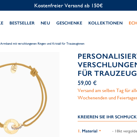
Kostenlose Personalisierung
KE
BESTSELLER
NEU
GESCHENKE
KOLLEKTIONEN
EC
s Armband mit verschlungenen Ringen und Kristall für Trauzeuginnen
PERSONALISIE
VERSCHLUNGEN
FÜR TRAUZEU
59,00 €
Versand am selben Tag für al
Wochenenden und Feiertage
KREIEREN SIE IHR SCHMUC
Material
- 18kt vergolde