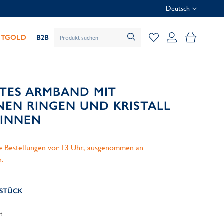
Deutsch
Mein Wa
HTGOLD
B2B
RTES ARMBAND MIT
EN RINGEN UND KRISTALL
GINNEN
le Bestellungen vor 13 Uhr, ausgenommen an
n.
KSTÜCK
t