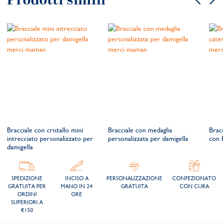
Prodotti simili
Bracciale con cristallo mini
Bracciale con medaglia
Brac
intrecciato personalizzato per
personalizzata per damigella
con P
damigella
SPEDIZIONE
INCISO A
PERSONALIZZAZIONE
CONFEZIONATO
GRATUITA PER
MANO IN 24
GRATUITA
CON CURA
ORDINI
ORE
SUPERIORI A
€150