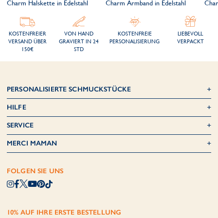
Charm Halskette in Edelstahl
Charm Armband in Edelstahl
Char
KOSTENFREIER
VON HAND
KOSTENFREIE
LIEBEVOLL
VERSAND ÜBER
GRAVIERT IN 24
PERSONALISIERUNG
VERPACKT
150€
STD
PERSONALISIERTE SCHMUCKSTÜCKE
HILFE
SERVICE
MERCI MAMAN
FOLGEN SIE UNS
10% AUF IHRE ERSTE BESTELLUNG