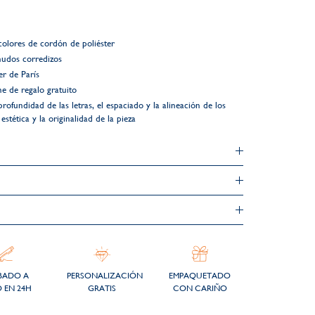
colores de cordón de poliéster
nudos corredizos
r de París
e de regalo gratuito
profundidad de las letras, el espaciado y la alineación de los
stética y la originalidad de la pieza
BADO A
PERSONALIZACIÓN
EMPAQUETADO
 EN 24H
GRATIS
CON CARIÑO