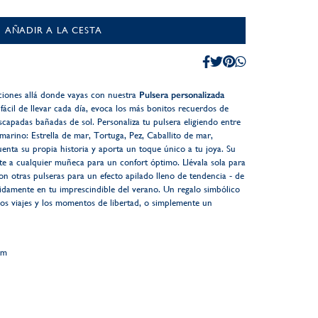
AÑADIR A LA CESTA
caciones allá donde vayas con nuestra
Pulsera personalizada
y fácil de llevar cada día, evoca los más bonitos recuerdos de
escapadas bañadas de sol. Personaliza tu pulsera eligiendo entre
marino: Estrella de mar, Tortuga, Pez, Caballito de mar,
enta su propia historia y aporta un toque único a tu joya. Su
te a cualquier muñeca para un confort óptimo. Llévala sola para
 otras pulseras para un efecto apilado lleno de tendencia - de
idamente en tu imprescindible del verano. Un regalo simbólico
 los viajes y los momentos de libertad, o simplemente un
mm