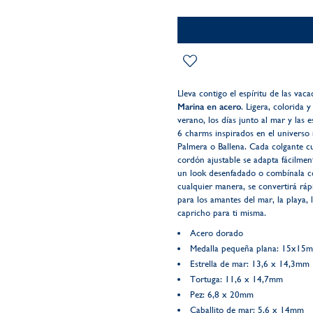
Lleva contigo el espíritu de las va
Marina en acero
. Ligera, colorida 
verano, los días junto al mar y las 
6 charms inspirados en el universo 
Palmera o Ballena. Cada colgante cu
cordón ajustable se adapta fácilmen
un look desenfadado o combínala con
cualquier manera, se convertirá ráp
para los amantes del mar, la playa,
capricho para ti misma.
Acero dorado
Medalla pequeña plana: 15x15
Estrella de mar: 13,6 x 14,3mm
Tortuga: 11,6 x 14,7mm
Pez: 6,8 x 20mm
Caballito de mar: 5,6 x 14mm