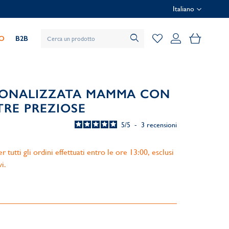
Italiano
Il mio car
IO
B2B
SONALIZZATA MAMMA CON
TRE PREZIOSE
5
/
5
-
3
recensioni
 tutti gli ordini effettuati entro le ore 13:00, esclusi
vi.