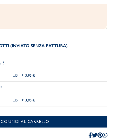
TTI (INVIATO SENZA FATTURA)
ri?
Si
+
3,95 €
?
Si
+
3,95 €
AGGIUNGI AL CARRELLO