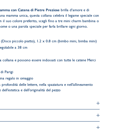
Mamma con Catena di Pietre Preziose
brilla d’amore e di
una mamma unica, questa collana celebra il legame speciale con
con il suo colore preferito, scegli fino a tre mini charm bambina o
ome o una parola speciale per farla brillare ogni giorno.
(Disco piccolo piatto), 1.2 x 0.8 cm (bimbo mini, bimba mini)
regolabile a 38 cm
a collana e possono essere indossati con tutte le catene Merci
di Parigi
ina regalo in omaggio
 profondità delle lettere, nella spaziatura e nell'allineamento
 dell'estetica e dell'originalità del pezzo