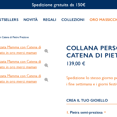
Personalizzazione gratuita
STSELLERS
NOVITÀ
REGALI
COLLEZIONI
ORO MASSICC
 Catena di Pietre Preziose
COLLANA PER
CATENA DI PIE
139,00 €
Spedizione lo stesso giorno per
i fine settimana e i giorni festi
CREA IL TUO GIOIELLO
Pietra semi-preziosa